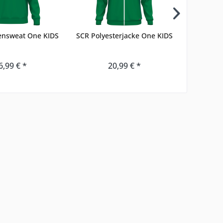
ensweat One KIDS
SCR Polyesterjacke One KIDS
SCR 
6,99 € *
20,99 € *