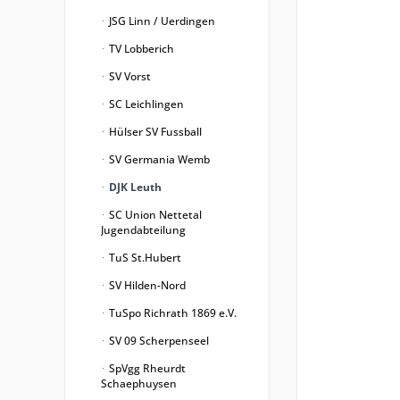
JSG Linn / Uerdingen
TV Lobberich
SV Vorst
SC Leichlingen
Hülser SV Fussball
SV Germania Wemb
DJK Leuth
SC Union Nettetal
Jugendabteilung
TuS St.Hubert
SV Hilden-Nord
TuSpo Richrath 1869 e.V.
SV 09 Scherpenseel
SpVgg Rheurdt
Schaephuysen