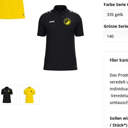
Farbe Serie 
Grösse Seri
Hier kan
Das Prod
veredelt 
individua
Veredelun
umtausch
Sollen w
/ Stück*)