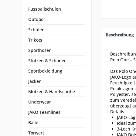
Fussballschulen
Outdoor
Schulen
Beschreibung
Trikots
Sporthosen
Beschreibu
Polo One – S
Stutzen & Schoner
Sportbekleidung
Das Polo One
JAKO-Logo a
Jacken
Feuchtigkeit
Polokragen m
Mützen & Handschuhe
Polyester, s
zum Veredeln
Underwear
überzeugt au
Details
JAKO Teamlines
JAKO-Log
Bälle
Ideal zu
3-Loch Kn
Torwart
JAKO Dots