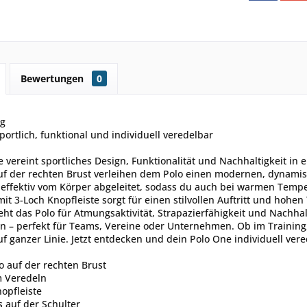
Bewertungen
0
ng
portlich, funktional und individuell veredelbar
 vereint sportliches Design, Funktionalität und Nachhaltigkeit in 
uf der rechten Brust verleihen dem Polo einen modernen, dynamis
 effektiv vom Körper abgeleitet, sodass du auch bei warmen Temp
it 3-Loch Knopfleiste sorgt für einen stilvollen Auftritt und hohen
teht das Polo für Atmungsaktivität, Strapazierfähigkeit und Nachhalt
 – perfekt für Teams, Vereine oder Unternehmen. Ob im Training, 
f ganzer Linie. Jetzt entdecken und dein Polo One individuell vere
o auf der rechten Brust
m Veredeln
opfleiste
 auf der Schulter