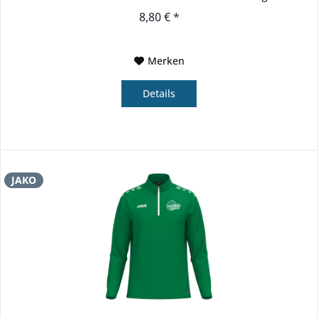
eines...
8,80 € *
Merken
Details
JAKO