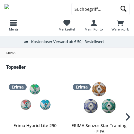
Menü
Merkzettel
Mein Konto
Warenkorb
Kostenloser Versand ab € 50,- Bestellwert
ERIMA
Topseller
Erima
Erima
Erima Hybrid Lite 290
ERIMA Senzor Star Training
- FIFA