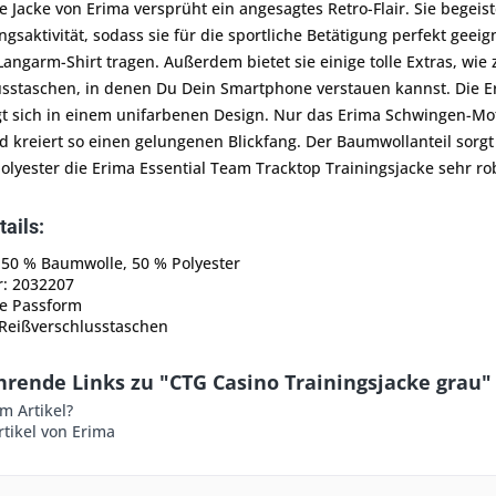
he Jacke von Erima versprüht ein angesagtes Retro-Flair. Sie bege
saktivität, sodass sie für die sportliche Betätigung perfekt geeign
angarm-Shirt tragen. Außerdem bietet sie einige tolle Extras, wie 
usstaschen, in denen Du Dein Smartphone verstauen kannst. Die Er
t sich in einem unifarbenen Design. Nur das Erima Schwingen-Mot
 kreiert so einen gelungenen Blickfang. Der Baumwollanteil sorgt
olyester die Erima Essential Team Tracktop Trainingsjacke sehr ro
ails:
 50 % Baumwolle, 50 % Polyester
r: 2032207
he Passform
 Reißverschlusstaschen
hrende Links zu "CTG Casino Trainingsjacke grau"
m Artikel?
tikel von Erima