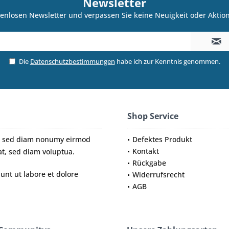
Newsletter
enlosen Newsletter und verpassen Sie keine Neuigkeit oder Akti
Die
Datenschutzbestimmungen
habe ich zur Kenntnis genommen.
Shop Service
tr, sed diam nonumy eirmod
Defektes Produkt
Kontakt
t, sed diam voluptua.
Rückgabe
nt ut labore et dolore
Widerrufsrecht
AGB