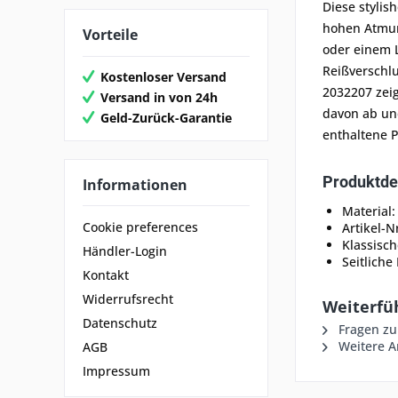
Diese stylis
hohen Atmung
Vorteile
oder einem L
Reißverschl
Kostenloser Versand
2032207 zeig
Versand in von 24h
davon ab und
Geld-Zurück-Garantie
enthaltene P
Produktdet
Informationen
Material:
Cookie preferences
Artikel-N
Klassisc
Händler-Login
Seitliche
Kontakt
Widerrufsrecht
Weiterfü
Datenschutz
Fragen zu
Weitere Ar
AGB
Impressum