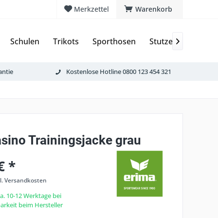
Merkzettel
Warenkorb
Schulen
Trikots
Sporthosen
Stutzen & Schoner

antie
Kostenlose Hotline 0800 123 454 321
sino Trainingsjacke grau
€ *
l. Versandkosten
ca. 10-12 Werktage bei
rkeit beim Hersteller