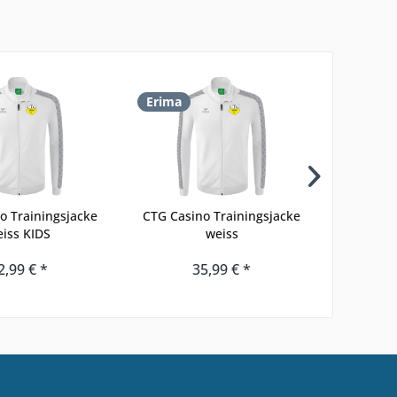
Erima
Erima
o Trainingsjacke
CTG Casino Trainingsjacke
CTG Casi
iss KIDS
weiss
g
2,99 € *
35,99 € *