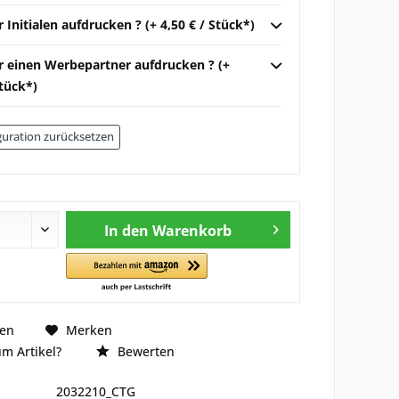
r Initialen aufdrucken ? (+ 4,50 € / Stück*)
ir einen Werbepartner aufdrucken ? (+
Stück*)
uration zurücksetzen
In den
Warenkorb
hen
Merken
m Artikel?
Bewerten
2032210_CTG