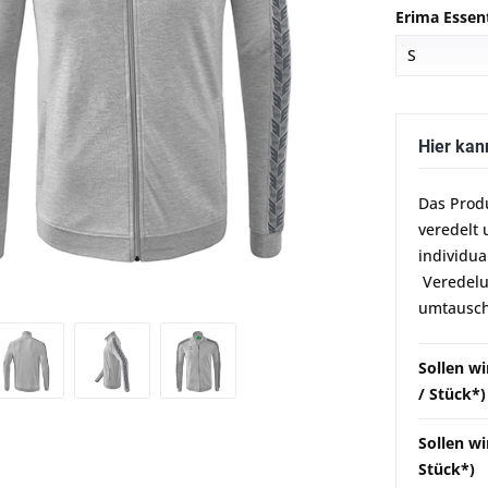
Erima Essen
Hier kan
Das Prod
veredelt 
individua
Veredelun
umtausch
Sollen w
/ Stück*)
Sollen wi
Stück*)