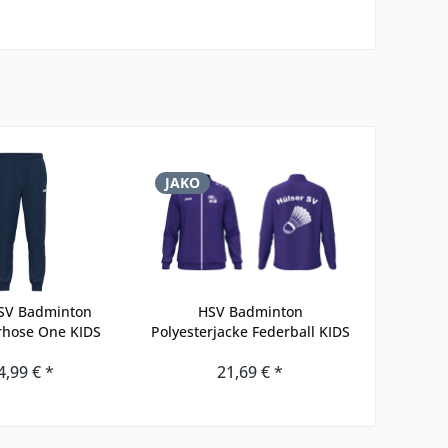
JAKO
 SV Badminton
HSV Badminton
rhose One KIDS
Polyesterjacke Federball KIDS
4,99 € *
21,69 € *