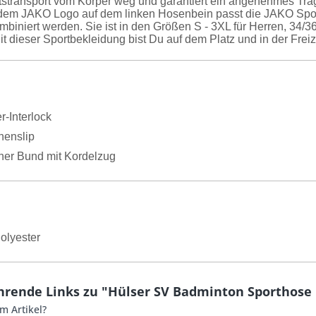
tstransport vom Körper weg und garantiert ein angenehmes Trage
 dem JAKO Logo auf dem linken Hosenbein passt die JAKO S
ombiniert werden. Sie ist in den Größen S - 3XL für Herren, 34/
Mit dieser Sportbekleidung bist Du auf dem Platz und in der Freiz
r-Interlock
nenslip
cher Bund mit Kordelzug
olyester
hrende Links zu "Hülser SV Badminton Sporthose
m Artikel?