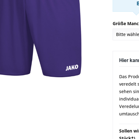
Größe Manc
Hier kan
Das Prod
veredelt 
sehen sin
individua
Veredelun
umtausch
Sollen wi
Stück*)