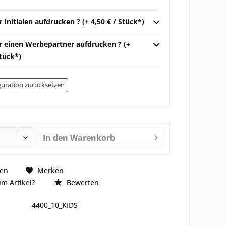
r Initialen aufdrucken ? (+ 4,50 € / Stück*)
ir einen Werbepartner aufdrucken ? (+
Stück*)
uration zurücksetzen
In den
Warenkorb
hen
Merken
m Artikel?
Bewerten
4400_10_KIDS