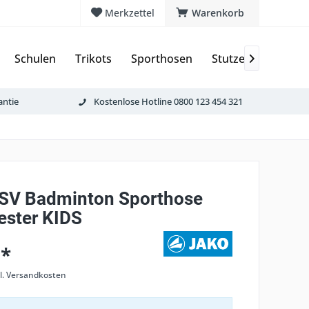
Merkzettel
Warenkorb
Schulen
Trikots
Sporthosen
Stutzen & Schoner

antie
Kostenlose Hotline 0800 123 454 321
 SV Badminton Sporthose
ster KIDS
 *
l. Versandkosten