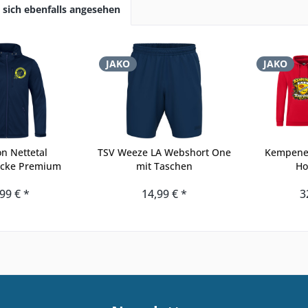
sich ebenfalls angesehen
JAKO
JAKO
n Nettetal
TSV Weeze LA Webshort One
Kempener
jacke Premium
mit Taschen
Ho
99 € *
14,99 € *
3