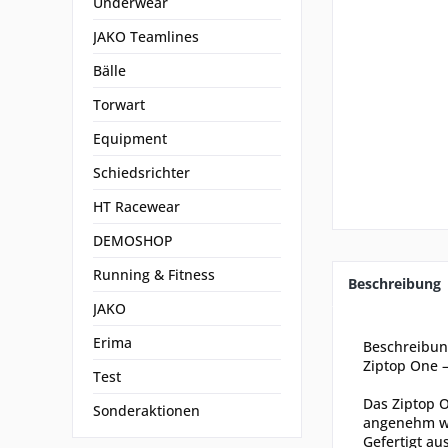
Underwear
JAKO Teamlines
Bälle
Torwart
Equipment
Schiedsrichter
HT Racewear
DEMOSHOP
Running & Fitness
Beschreibung
JAKO
Erima
Beschreibu
Ziptop One 
Test
Das Ziptop 
Sonderaktionen
angenehm we
Gefertigt au