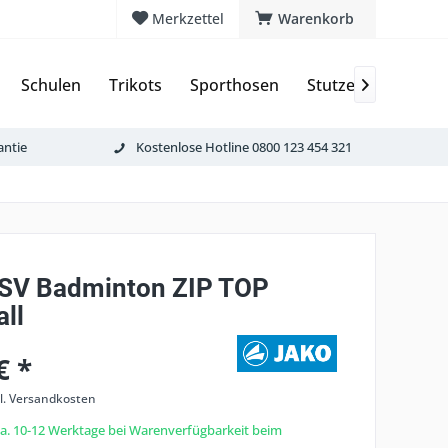
Merkzettel
Warenkorb
Schulen
Trikots
Sporthosen
Stutzen & Schoner

antie
Kostenlose Hotline 0800 123 454 321
 SV Badminton ZIP TOP
ll
€ *
l. Versandkosten
 ca. 10-12 Werktage bei Warenverfügbarkeit beim