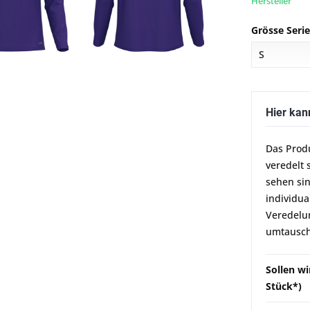
Hersteller
Grösse Seri
Hier kan
Das Prod
veredelt 
sehen sin
individua
Veredelun
umtausch
Sollen wi
Stück*)