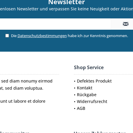
Newsletter
enlosen Newsletter und verpassen Sie keine Neuigkeit oder Akti
Die
Datenschutzbestimmungen
habe ich zur Kenntnis genommen.
Shop Service
tr, sed diam nonumy eirmod
Defektes Produkt
Kontakt
t, sed diam voluptua.
Rückgabe
nt ut labore et dolore
Widerrufsrecht
AGB