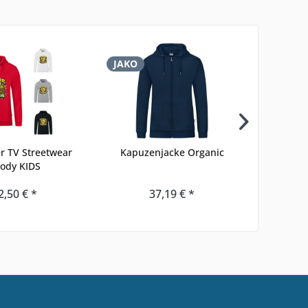
JAKO
JAKO
 TV Streetwear
Kapuzenjacke Organic
Long
ody KIDS
2,50 € *
37,19 € *