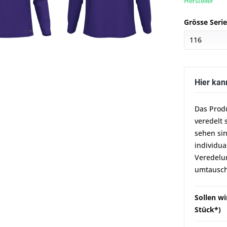
Hersteller
Grösse Seri
Hier kan
Das Prod
veredelt 
sehen sin
individua
Veredelun
umtausch
Sollen wi
Stück*)