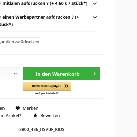
r Initialen aufdrucken ? (+ 4,50 € / Stück*)
ir einen Werbepartner aufdrucken ? (+
Stück*)
uration zurücksetzen
In den
Warenkorb
hen
Merken
m Artikel?
Bewerten
8800_486_HSVBF_KIDS