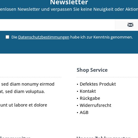
Newsletter
enlosen Newsletter und verpassen Sie keine Neuigkeit oder Akti
Die
Datenschutzbestimmungen
habe ich zur Kenntnis genommen.
Shop Service
tr, sed diam nonumy eirmod
Defektes Produkt
Kontakt
t, sed diam voluptua.
Rückgabe
nt ut labore et dolore
Widerrufsrecht
AGB