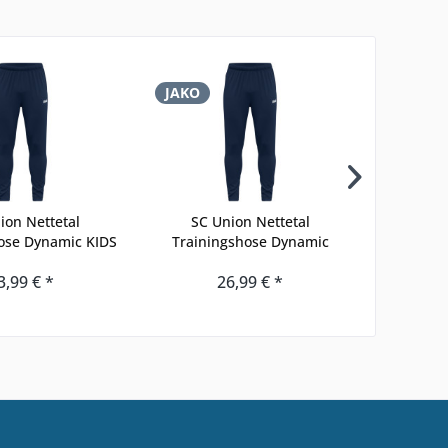
JAKO
JAKO
ion Nettetal
SC Union Nettetal
SC Union 
ose Dynamic KIDS
Trainingshose Dynamic
3,99 € *
26,99 € *