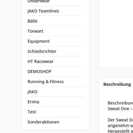
Underwear
JAKO Teamlines
Bälle
Torwart
Equipment
Schiedsrichter
HT Racewear
DEMOSHOP
Running & Fitness
Beschreibung
JAKO
Erima
Beschreibu
Sweat One – 
Test
Der Sweat O
Sonderaktionen
angenehm we
Hergestellt 