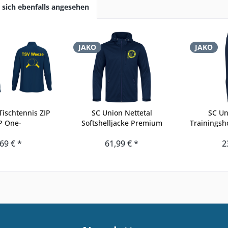
sich ebenfalls angesehen
JAKO
JAKO
ischtennis ZIP
SC Union Nettetal
SC Un
P One-
Softshelljacke Premium
Trainingsh
69 € *
61,99 € *
2