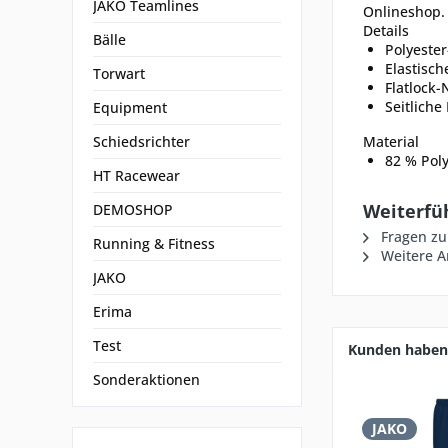
JAKO Teamlines
Onlineshop.
Details
Bälle
Polyester
Elastisc
Torwart
Flatlock-
Seitliche
Equipment
Schiedsrichter
Material
82 % Poly
HT Racewear
Weiterfü
DEMOSHOP
Fragen zu
Running & Fitness
Weitere Ar
JAKO
Erima
Test
Kunden haben 
Sonderaktionen
JAKO