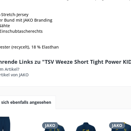
-Stretch-Jersey
her Bund mit JAKO Branding
Nähte
 Einschubtascherechts
ester (recycelt), 18 % Elasthan
hrende Links zu "TSV Weeze Short Tight Power KI
m Artikel?
tikel von JAKO
sich ebenfalls angesehen
JAKO
JAKO