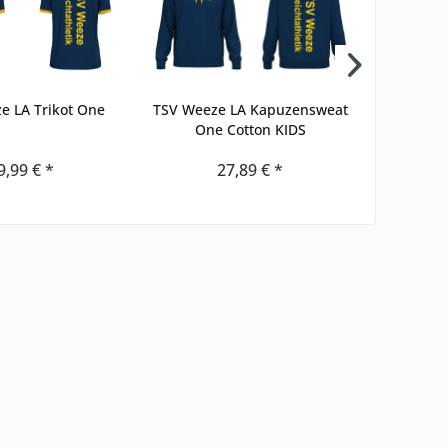
e LA Trikot One
TSV Weeze LA Kapuzensweat
TSV Weez
One Cotton KIDS
9,99 € *
27,89 € *