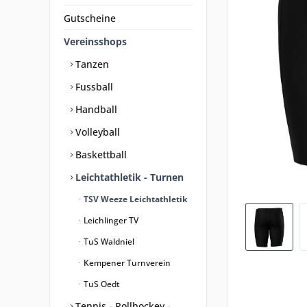
Gutscheine
Vereinsshops
Tanzen
Fussball
Handball
Volleyball
Baskettball
Leichtathletik - Turnen
TSV Weeze Leichtathletik
Leichlinger TV
TuS Waldniel
Kempener Turnverein
TuS Oedt
Tennis - Rollhockey -