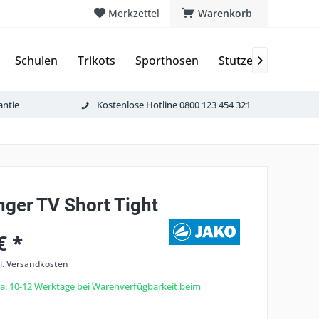
Merkzettel
Warenkorb
Schulen
Trikots
Sporthosen
Stutzen & Schoner

antie
Kostenlose Hotline 0800 123 454 321
nger TV Short Tight
€ *
l. Versandkosten
 ca. 10-12 Werktage bei Warenverfügbarkeit beim