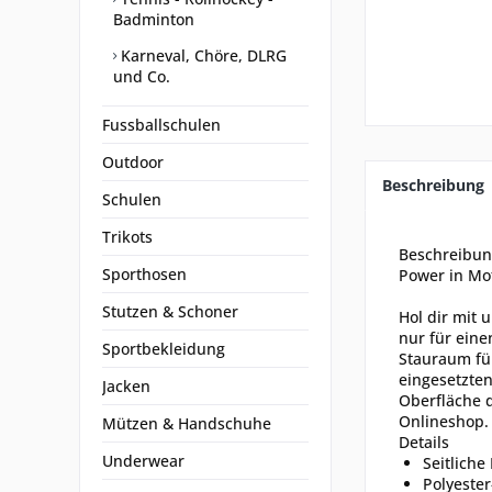
Badminton
Karneval, Chöre, DLRG
und Co.
Fussballschulen
Outdoor
Beschreibung
Schulen
Trikots
Beschreibu
Sporthosen
Power in Mot
Stutzen & Schoner
Hol dir mit 
nur für eine
Sportbekleidung
Stauraum fü
eingesetzten
Jacken
Oberfläche d
Onlineshop.
Mützen & Handschuhe
Details
Underwear
Seitliche
Polyester