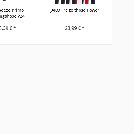
Weeze Primo
JAKO Freizeithose Power
Hülser S
ingshose v24
3,39 € *
28,99 € *