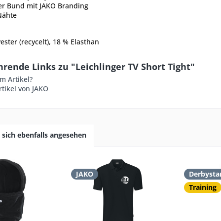
her Bund mit JAKO Branding
Nähte
ester (recycelt), 18 % Elasthan
rende Links zu "Leichlinger TV Short Tight"
m Artikel?
tikel von JAKO
sich ebenfalls angesehen
JAKO
Derbysta
Training