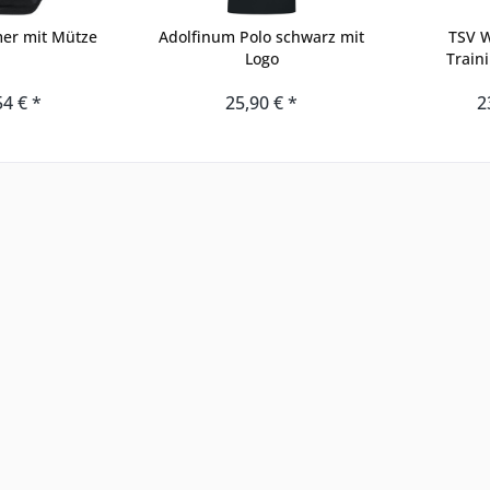
er mit Mütze
Adolfinum Polo schwarz mit
TSV 
Logo
Train
54 € *
25,90 € *
2