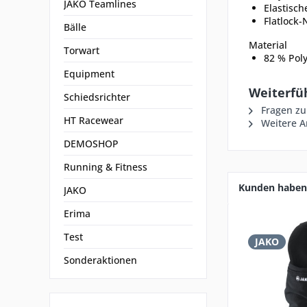
JAKO Teamlines
Elastisc
Flatlock-
Bälle
Material
Torwart
82 % Poly
Equipment
Weiterfüh
Schiedsrichter
Fragen zu
HT Racewear
Weitere Ar
DEMOSHOP
Running & Fitness
Kunden haben 
JAKO
Erima
Test
JAKO
Sonderaktionen