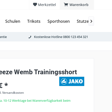
Merkzettel
Warenkorb
Schulen
Trikots
Sporthosen
Stutzen & Schoner

antie
Kostenlose Hotline 0800 123 454 321
eze Wemb Trainingsshort
€ *
l. Versandkosten
 ca. 10-12 Werktage bei Warenverfügbarkeit beim