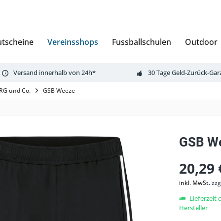
tscheine
Vereinsshops
Fussballschulen
Outdoor
Versand innerhalb von 24h*
30 Tage Geld-Zurück-Gar
LRG und Co.
GSB Weeze
GSB We
20,29 
inkl. MwSt.
zzg
Lieferzeit
Hersteller