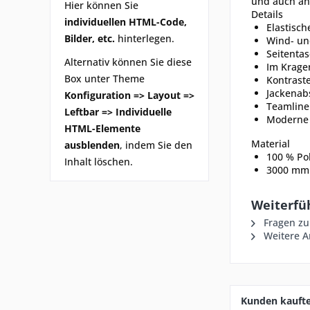
und auch an
Hier können Sie
Details
individuellen HTML-Code,
Elastisc
Bilder, etc.
hinterlegen.
Wind- un
Seitenta
Alternativ können Sie diese
Im Krage
Box unter Theme
Kontrast
Jackenab
Konfiguration => Layout =>
Teamline
Leftbar => Individuelle
Moderne 
HTML-Elemente
Material
ausblenden
, indem Sie den
100 % Po
Inhalt löschen.
3000 mm 
Weiterfü
Fragen zu
Weitere Ar
Kunden kauft