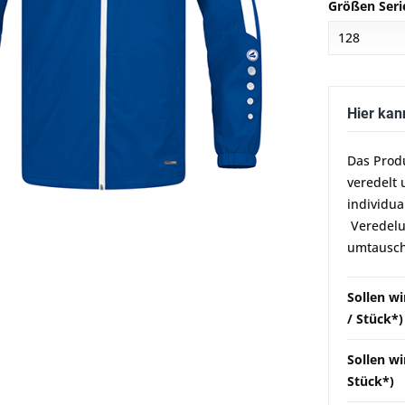
Größen Seri
Hier kan
Das Prod
veredelt 
individua
Veredelun
umtausch
Sollen w
/ Stück*)
Sollen wi
Stück*)