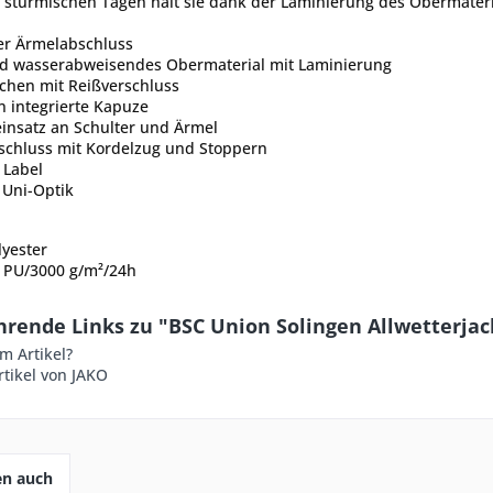
 stürmischen Tagen hält sie dank der Laminierung des Obermateri
her Ärmelabschluss
d wasserabweisendes Obermaterial mit Laminierung
schen mit Reißverschluss
n integrierte Kapuze
einsatz an Schulter und Ärmel
schluss mit Kordelzug und Stoppern
 Label
Uni-Optik
lyester
PU/3000 g/m²/24h
hrende Links zu "BSC Union Solingen Allwetterja
m Artikel?
tikel von JAKO
en auch