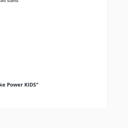
als stand.
cke Power KIDS"