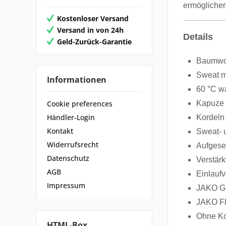
ermöglichen
Kostenloser Versand
Versand in von 24h
Details
Geld-Zurück-Garantie
Baumwol
Sweat m
Informationen
60 °C w
Kapuze 
Cookie preferences
Händler-Login
Kordeln
Kontakt
Sweat- 
Widerrufsrecht
Aufgese
Datenschutz
Verstärk
AGB
Einlauf
Impressum
JAKO Gr
JAKO Fl
Ohne Ko
HTML-Box