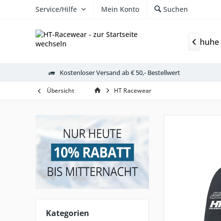
Service/Hilfe
Mein Konto
Suchen
er
Sportbekleidung
Jacken
Mützen & Handschuhe

Kostenloser Versand ab € 50,- Bestellwert
Übersicht
HT Racewear
Kategorien