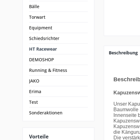
Bälle
Torwart
Equipment
Schiedsrichter
HT Racewear
Beschreibung
DEMOSHOP
Running & Fitness
Beschrei
JAKO
Erima
Kapuzenswe
Test
Unser Kapuz
Baumwolle s
Sonderaktionen
Innenseite 
Kapuzenswea
Kapuzenswe
die Känguru
Vorteile
Die verstär