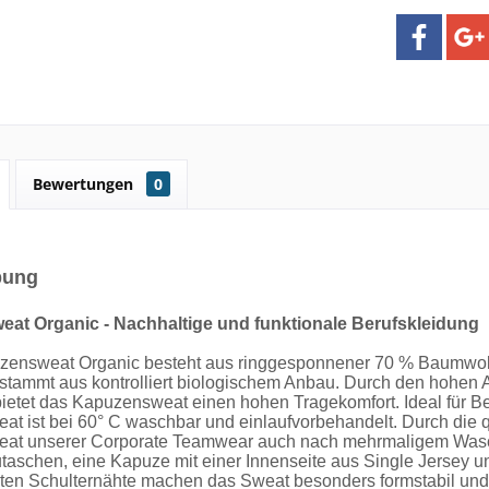
Bewertungen
0
bung
at Organic - Nachhaltige und funktionale Berufskleidung
ensweat Organic besteht aus ringgesponnener 70 % Baumwolle
tammt aus kontrolliert biologischem Anbau. Durch den hohen 
bietet das Kapuzensweat einen hohen Tragekomfort. Ideal für Be
t ist bei 60° C waschbar und einlaufvorbehandelt. Durch die qu
at unserer Corporate Teamwear auch nach mehrmaligem Wasche
taschen, eine Kapuze mit einer Innenseite aus Single Jersey 
kten Schulternähte machen das Sweat besonders formstabil und 