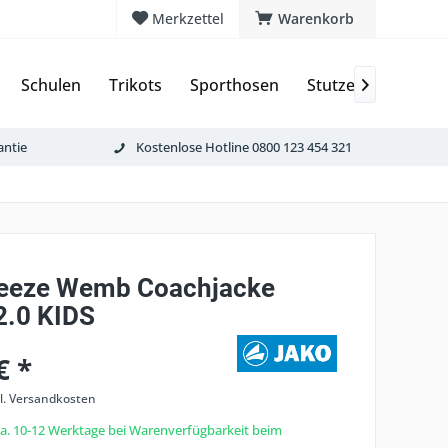
Merkzettel
Warenkorb
Schulen
Trikots
Sporthosen
Stutzen & Schoner

antie
Kostenlose Hotline 0800 123 454 321
eeze Wemb Coachjacke
.0 KIDS
€ *
l. Versandkosten
 ca. 10-12 Werktage bei Warenverfügbarkeit beim