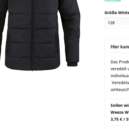
Hersteller
Größe Winte
Hier kan
Das Prod
veredelt 
individua
Veredelun
umtausch
Sollen w
Weeze We
3,75 € / 