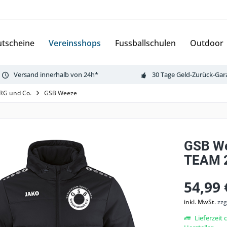
tscheine
Vereinsshops
Fussballschulen
Outdoor
Versand innerhalb von 24h*
30 Tage Geld-Zurück-Gar
LRG und Co.
GSB Weeze
GSB W
TEAM 2
54,99 
inkl. MwSt.
zzg
Lieferzeit